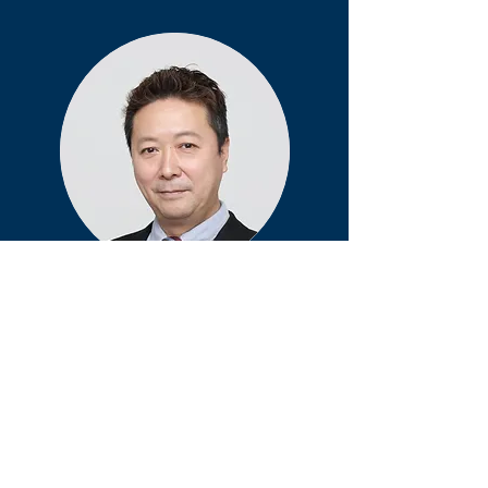
Akihiro
Kosugi
小杉 明弘
広報
神奈川県横浜市出身。
２０代の時に、ワーキングホリデービザ
EVENT SCHEDULE
でカナダへ。
イベントスケジュール
帰国後は、英語力を活かしてホテル業界