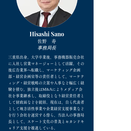
Hisashi Sano
佐野 寿
事務局長
三重県出身。大学卒業後、事務機器販売会社
に入社し営業マネージャーとして活躍。その
後広告業界へ転職し、マーケティング企画
部・経営企画室等の責任者として、マーケテ
ィング・経営戦略の立案や人事など幅広く経
験を積む。独立後は​M&Aによりメディア会
社を事業継承し、取締役となり経営責任者と
して財政面などを統括。現在は、自ら代表者
として地方活性事業や企業経営支援事業など
を行う会社を運営する傍ら、当法人の事務局
長として、スケート文化の普及とセカンドキ
ャリア支援を推進している。