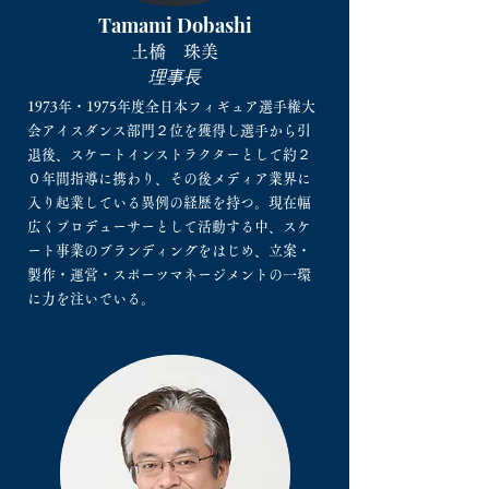
Tamami Dobashi
土橋 珠美
理事長
1973年・1975年度全日本フィギュア選手権大
会アイスダンス部門２位を獲得し選手から引
退後、スケートインストラクターとして約２
０年間指導に携わり、その後メディア業界に
入り起業している異例の経歴を持つ。現在幅
広くプロデューサーとして活動する中、スケ
ート事業のブランディングをはじめ、立案・
製作・運営・スポーツマネージメントの一環
に力を注いでいる。